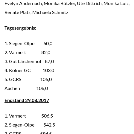
Evelyn Andernach, Monika Bützler, Ute Dittrich, Monika Luiz,
Renate Platz, Michaela Schmitz
Tag
esergebnis:
Siegen-Olpe 60,0
Varmert 82,0
Gut Lärchenhof 87,0
Kölner GC 103,0
GCRS 106,0
Aachen 106,0
Endstand
29.08.2017
Varmert 506,5
Siegen-Olpe 542,5
GCRS 594,5