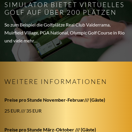
SIMULATOR BIETET VIRTUELLES
GOLF AUF ÜBER 200 PLÄTZEN
So zum Beispiel die Golfplätze Real Club Valderrama,
Muirfield Village, PGA National, Olympic Golf Course in Rio
und viele mehr…
WEITERE INFORMATIONEN
Preise pro Stunde November-Februar/// (Gäste)
25 EUR /// 35 EUR
Preise pro Stunde März-Oktober /// (Gäste)