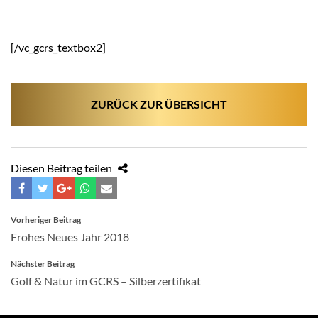
[/vc_gcrs_textbox2]
ZURÜCK ZUR ÜBERSICHT
Diesen Beitrag teilen
BEITRAGSNAVIGATION
Vorheriger Beitrag
Frohes Neues Jahr 2018
Nächster Beitrag
Golf & Natur im GCRS – Silberzertifikat