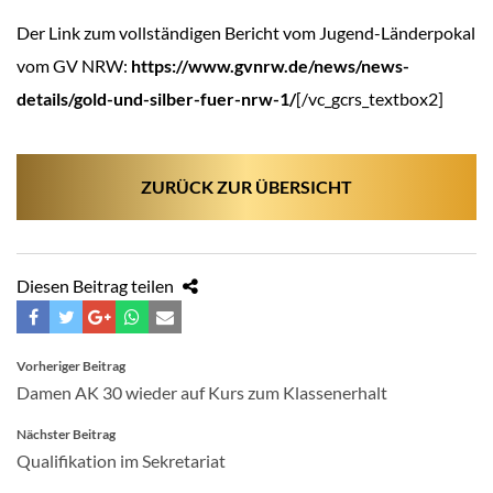
Der Link zum vollständigen Bericht vom Jugend-Länderpokal
vom GV NRW:
https://www.gvnrw.de/news/news-
details/gold-und-silber-fuer-nrw-1/
[/vc_gcrs_textbox2]
ZURÜCK ZUR ÜBERSICHT
Diesen Beitrag teilen
BEITRAGSNAVIGATION
Vorheriger Beitrag
Damen AK 30 wieder auf Kurs zum Klassenerhalt
Nächster Beitrag
Qualifikation im Sekretariat