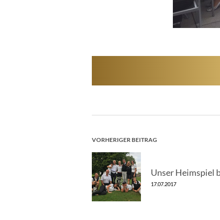
BEITRAGSNAV
VORHERIGER BEITRAG
Unser Heimspiel 
17.07.2017