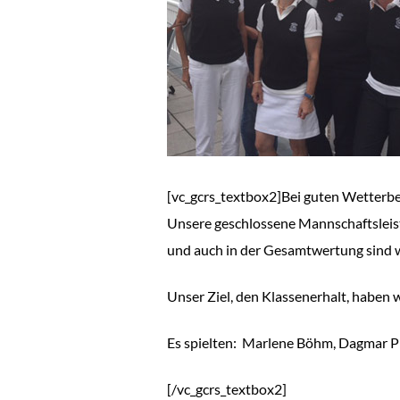
[vc_gcrs_textbox2]Bei guten Wetterbed
Unsere geschlossene Mannschaftsleistu
und auch in der Gesamtwertung sind w
Unser Ziel, den Klassenerhalt, haben w
Es spielten: Marlene Böhm, Dagmar Prz
[/vc_gcrs_textbox2]