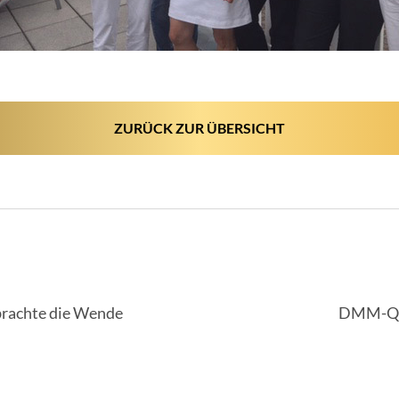
ZURÜCK ZUR ÜBERSICHT
IGATION
brachte die Wende
DMM-Qu