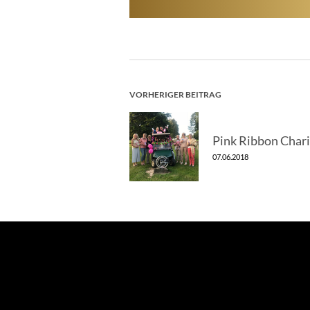
BEITRAGSNAV
VORHERIGER BEITRAG
Pink Ribbon Chari
07.06.2018