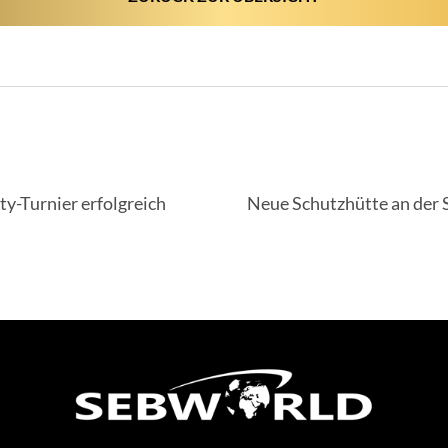
IGATION
ty-Turnier erfolgreich
Neue Schutzhütte an der S