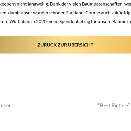
keepern nicht langweilig. Dank der vielen Baumpatenschaften we
nen, damit unser wunderschöner Parkland-Course auch zukünfti
aten! Wir haben in 2020 einen Spendenbetrag für unsere Bäume i
ZURÜCK ZUR ÜBERSICHT
IGATION
ember
“Best Picture