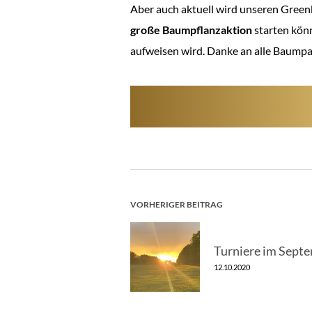
Aber auch aktuell wird unseren Green
große Baumpflanzaktion
starten kön
aufweisen wird. Danke an alle Baump
BEITRAGSNAV
VORHERIGER BEITRAG
Turniere im Sept
12.10.2020