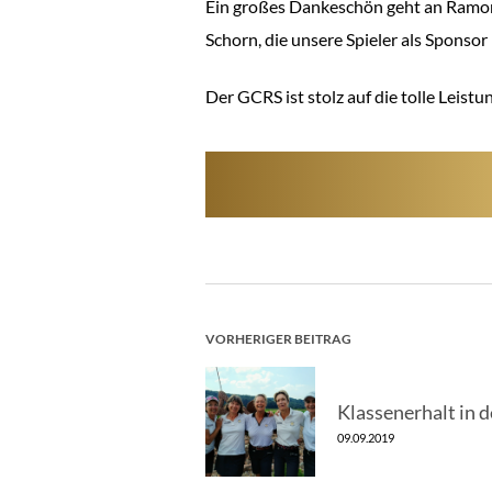
Ein großes Dankeschön geht an Ramon
Schorn, die unsere Spieler als Sponso
Der GCRS ist stolz auf die tolle Leist
BEITRAGSNAV
VORHERIGER BEITRAG
Klassenerhalt in
09.09.2019