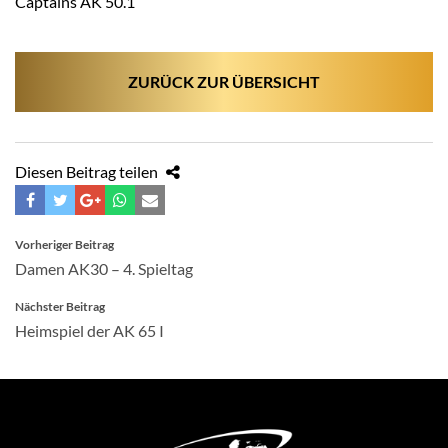
Captains AK 50.1
ZURÜCK ZUR ÜBERSICHT
Diesen Beitrag teilen
BEITRAGSNAVIGATION
Vorheriger Beitrag
Damen AK30 – 4. Spieltag
Nächster Beitrag
Heimspiel der AK 65 I