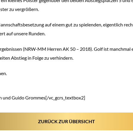
 ein kleines Polster gegenüber den beiden Abstiegsplätzen 5 und 
ster zu vergrößern.
Mannschaftsbesetzung auf einem gut zu spielenden, eigentlich rech
ert auf unsere Runden.
Ergebnissen
(NRW-MM Herren AK 50 – 2018)
. Golf ist manchmal 
eiten Abstieg in Folge zu verhindern.
nen.
ann und Guido Grommes[/vc_gcrs_textbox2]
ZURÜCK ZUR ÜBERSICHT