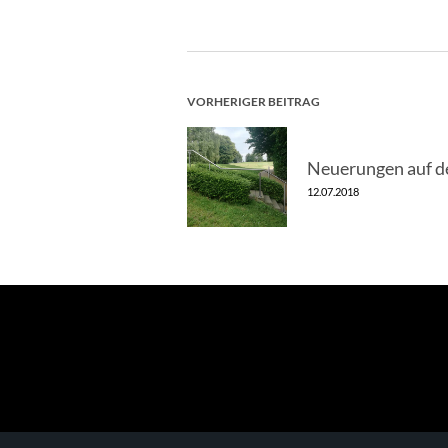
BEITRAGSNAV
VORHERIGER BEITRAG
Neuerungen auf d
12.07.2018