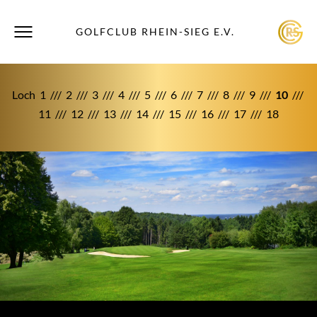
GOLFCLUB RHEIN-SIEG E.V.
Loch
1
///
2
///
3
///
4
///
5
///
6
///
7
///
8
///
9
///
10
///
11
///
12
///
13
///
14
///
15
///
16
///
17
///
18